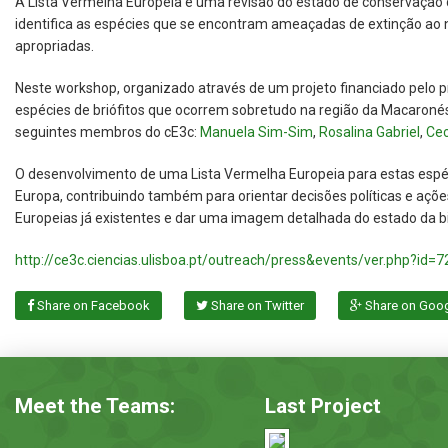
A Lista Vermelha Europeia é uma revisão do estado de conservação da
identifica as espécies que se encontram ameaçadas de extinção ao
apropriadas.
Neste workshop, organizado através de um projeto financiado pelo p
espécies de briófitos que ocorrem sobretudo na região da Macaronésia
seguintes membros do cE3c:
Manuela Sim-Sim
,
Rosalina Gabriel
,
Cec
O desenvolvimento de uma Lista Vermelha Europeia para estas espéci
Europa, contribuindo também para orientar decisões políticas e aç
Europeias já existentes e dar uma imagem detalhada do estado da b
http://ce3c.ciencias.ulisboa.pt/outreach/press&events/ver.php?id=7
Share on Facebook
Share on Twitter
Share on Goo
Meet the Teams:
Last Project