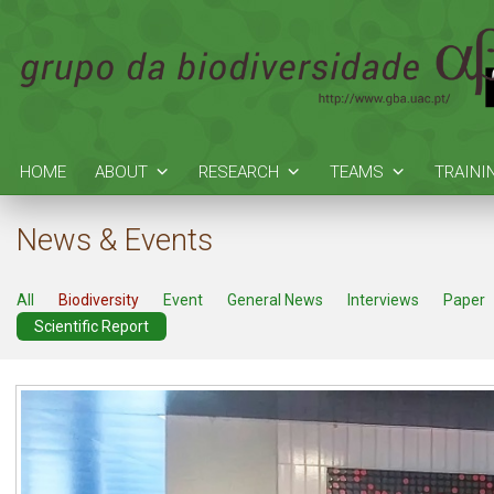
HOME
ABOUT
RESEARCH
TEAMS
TRAINI
News & Events
All
Biodiversity
Event
General News
Interviews
Paper
Scientific Report