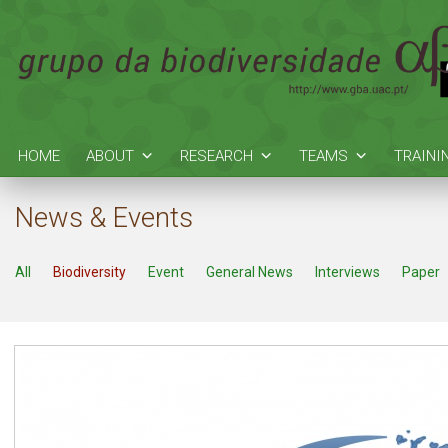
HOME
ABOUT
RESEARCH
TEAMS
TRAINI
News & Events
All
Biodiversity
Event
General News
Interviews
Paper