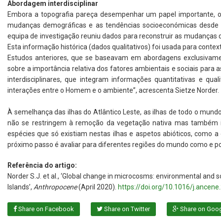
Abordagem interdisciplinar
Embora a topografia pareça desempenhar um papel importante, o
mudanças demográficas e as tendências socioeconómicas desde q
equipa de investigação reuniu dados para reconstruir as mudanças 
Esta informação histórica (dados qualitativos) foi usada para context
Estudos anteriores, que se baseavam em abordagens exclusivamen
sobre a importância relativa dos fatores ambientais e sociais par
interdisciplinares, que integram informações quantitativas e q
interações entre o Homem e o ambiente”, acrescenta Sietze Norder.
À semelhança das ilhas do Atlântico Leste, as ilhas de todo o m
não se restringem à remoção da vegetação nativa mas também in
espécies que só existiam nestas ilhas e aspetos abióticos, como a
próximo passo é avaliar para diferentes regiões do mundo como e po
Referência do artigo:
Norder S.J. et al., ‘Global change in microcosms: environmental and s
Islands’,
Anthropocene
(April 2020).
https://doi.org/10.1016/j.ancen
Share on Facebook
Share on Twitter
Share on Goo