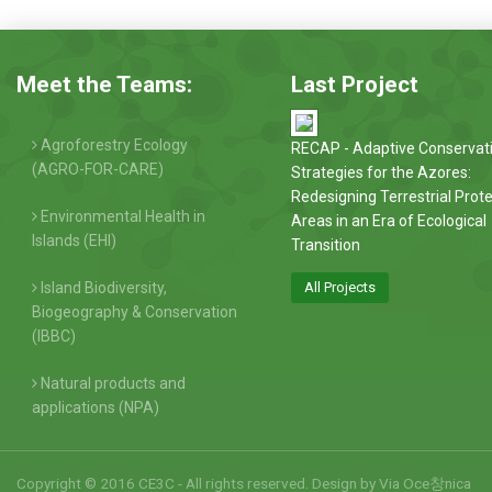
Meet the Teams:
Last Project
Agroforestry Ecology
RECAP - Adaptive Conservat
(AGRO-FOR-CARE)
Strategies for the Azores:
Redesigning Terrestrial Prot
Environmental Health in
Areas in an Era of Ecological
Islands (EHI)
Transition
Island Biodiversity,
All Projects
Biogeography & Conservation
(IBBC)
Natural products and
applications (NPA)
Copyright © 2016 CE3C - All rights reserved. Design by
Via Oce창nica