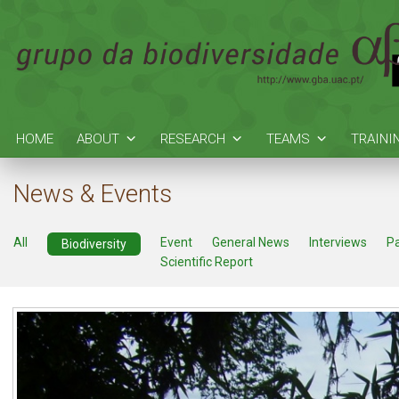
HOME
ABOUT
RESEARCH
TEAMS
TRAINI
News & Events
All
Event
General News
Interviews
P
Biodiversity
Scientific Report