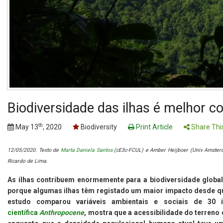
Biodiversidade das ilhas é melhor 
th
May 13
, 2020
Biodiversity
Print Article
Share Thi
12/05/2020. Texto de
Marta Daniela Santos
(cE3c-FCUL) e Amber Heijboer (Univ Amsterdã
Ricardo de Lima.
As ilhas contribuem enormemente para a biodiversidade glob
porque algumas ilhas têm registado um maior impacto desde q
estudo comparou variáveis ambientais e sociais de 30 
científica
Anthropocene
, mostra que a acessibilidade do terreno 