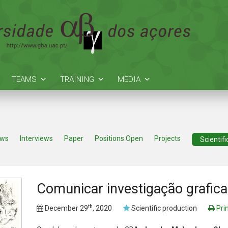
TEAMS
TRAINING
MEDIA
ews
Interviews
Paper
Positions Open
Projects
Scientif
Comunicar investigação grafic
th
December 29
, 2020
Scientific production
Prin