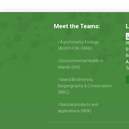
Meet the Teams:
L
Agroforestry Ecology
R
(AGRO-FOR-CARE)
S
R
Environmental Health in
A
Islands (EHI)
T
Island Biodiversity,
Biogeography & Conservation
(IBBC)
Natural products and
applications (NPA)