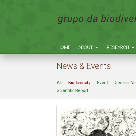
HOME
ABOUT
RESEARCH
News & Events
All
Biodiversity
Event
General N
Scientific Report