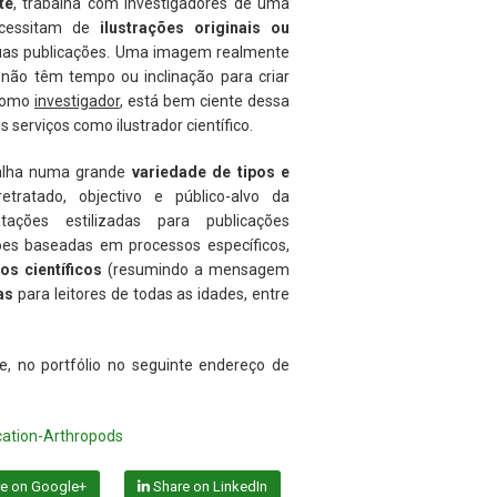
te
, trabalha com investigadores de uma
cessitam de
ilustrações originais ou
 suas publicações. Uma imagem realmente
não têm tempo ou inclinação para criar
 Como
investigador
, está bem ciente dessa
s serviços como ilustrador científico.
balha numa grande
variedade de tipos e
ratado, objectivo e público-alvo da
ações estilizadas para publicações
ões baseadas em processos específicos,
os científicos
(resumindo a mensagem
as
para leitores de todas as idades, entre
e, no portfólio no seguinte endereço de
cation-Arthropods
e on Google+
Share on LinkedIn