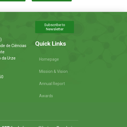
Subscribe to
Newsletter
)
Quick Links
ade de Ciências
nte
o da Urze
Homepage
Mission & Vision
50
Annual Report
Awards