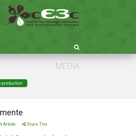
MEDIA
ic production
amente
t Article
Share This