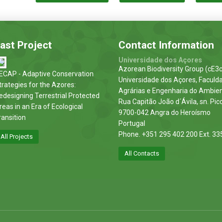
ast Project
Contact Information
Universidade dos Açores
Azorean Biodiversity Group (cE3c
ECAP - Adaptive Conservation
Universidade dos Açores, Faculd
trategies for the Azores:
Agrárias e Engenharia do Ambie
edesigning Terrestrial Protected
Rua Capitão João d´Ávila, sn. Pic
reas in an Era of Ecological
9700-042 Angra do Heroísmo
ransition
Portugal
Phone. +351 295 402 200 Ext. 33
All Projects
All Contacts