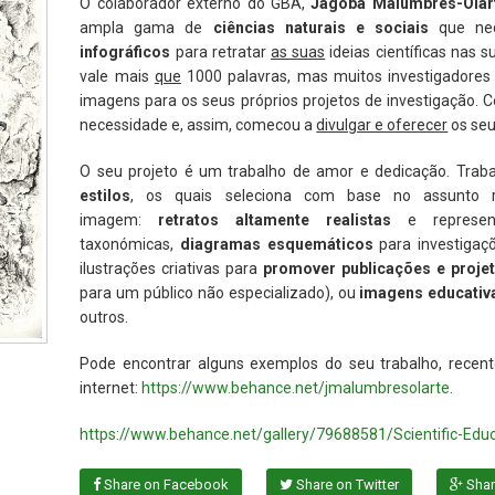
O colaborador externo do GBA,
Jagoba Malumbres-Olar
ampla gama de
ciências naturais e sociais
que ne
infográficos
para retratar
as suas
ideias científicas nas
vale mais
que
1000 palavras, mas muitos investigadores 
imagens para os seus próprios projetos de investigação.
necessidade e, assim, comecou a
divulgar e oferecer
os seu
O seu projeto é um trabalho de amor e dedicação. Tra
estilos
, os quais seleciona com base no assunto ret
imagem:
retratos altamente realistas
e represent
taxonómicas,
diagramas esquemáticos
para investigaç
ilustrações criativas para
promover publicações e projet
para um público não especializado), ou
imagens educativ
outros.
Pode encontrar alguns exemplos do seu trabalho, recent
internet:
https://www.behance.net/jmalumbresolarte
.
https://www.behance.net/gallery/79688581/Scientific-Edu
Share on Facebook
Share on Twitter
Shar