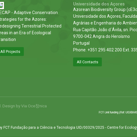
Universidade dos Açores
Azorean Biodiversity Group (cE3c
ECAP - Adaptive Conservation
Universidade dos Açores, Faculd
trategies for the Azores:
Agrárias e Engenharia do Ambie
edesigning Terrestrial Protected
Rua Capitão João d´Ávila, sn. Pic
reas in an Era of Ecological
9700-042 Angra do Heroísmo
ransition
Portugal
Phone. +351 295 402 200 Ext. 33
All Projects
All Contacts
d. Design by
Via Oce창nica
by FCT Fundação para a Ciência e Tecnologia UID/00329/2025 - Centre for Ecolog