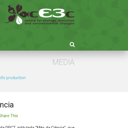
MEDIA
ific production
ência
hare This
 da DRCT, intitulada “Mês da Ciência”, que