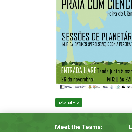
External File
Meet the Teams:
L