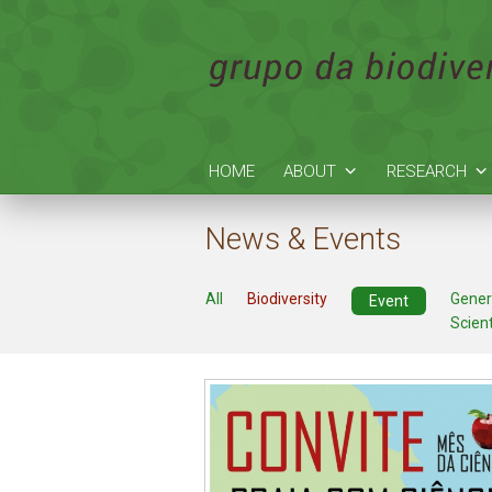
HOME
ABOUT
RESEARCH
News & Events
All
Biodiversity
Gener
Event
Scient