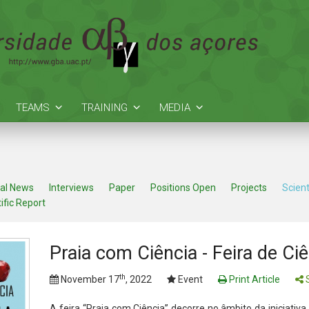
TEAMS
TRAINING
MEDIA
al News
Interviews
Paper
Positions Open
Projects
Scient
ific Report
Praia com Ciência - Feira de Ci
th
November 17
, 2022
Event
Print Article
S
A feira “Praia com Ciência” decorre no âmbito da iniciativa