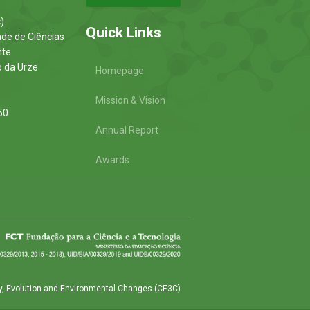
)
Quick Links
ade de Ciências
nte
o da Urze
Homepage
Mission & Vision
50
Annual Report
Awards
y, Evolution and Environmental Changes (CE3C)