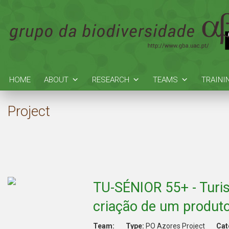
HOME
ABOUT
RESEARCH
TEAMS
TRAINI
Project
TU-SÉNIOR 55+ - Turis
criação de um produto
Team:
Type:
PO Azores Project
Cat