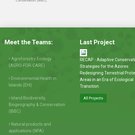
Conservation (IBBC)
Meet the Teams:
Last Project
Agroforestry Ecology
RECAP - Adaptive Conservat
(AGRO-FOR-CARE)
Strategies for the Azores:
Redesigning Terrestrial Prot
Environmental Health in
Areas in an Era of Ecological
Islands (EHI)
Transition
Island Biodiversity,
All Projects
Biogeography & Conservation
(IBBC)
Natural products and
applications (NPA)