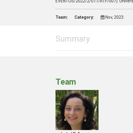
EVENTOS/2022/2/011/RTF/007). Universi
Team:
Category:
Nov, 2023
Summary
Team