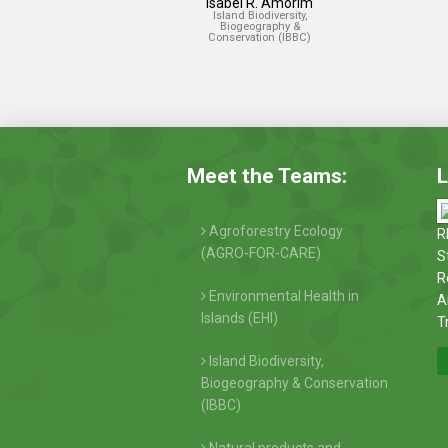
Isabel R. Amorim
Island Biodiversity,
Biogeography &
Conservation (IBBC)
Meet the Teams:
L
Agroforestry Ecology
R
(AGRO-FOR-CARE)
S
R
Environmental Health in
A
Islands (EHI)
T
Island Biodiversity,
Biogeography & Conservation
(IBBC)
Natural products and