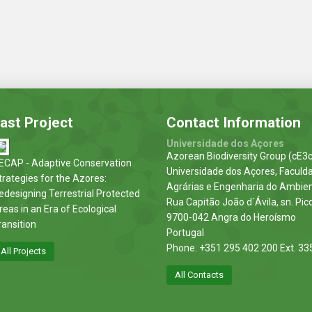
ast Project
Contact Information
Universidade dos Açores
Azorean Biodiversity Group (cE3c
ECAP - Adaptive Conservation
Universidade dos Açores, Faculd
trategies for the Azores:
Agrárias e Engenharia do Ambie
edesigning Terrestrial Protected
Rua Capitão João d´Ávila, sn. Pic
reas in an Era of Ecological
9700-042 Angra do Heroísmo
ransition
Portugal
Phone. +351 295 402 200 Ext. 33
All Projects
All Contacts