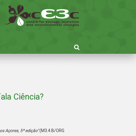
RESEARCH
Fala Ciência?
nos Açores, 5ª edição"
(M3.4.B/ORG