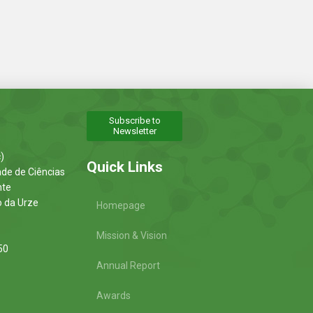
Subscribe to
Newsletter
)
Quick Links
ade de Ciências
nte
o da Urze
Homepage
Mission & Vision
50
Annual Report
Awards