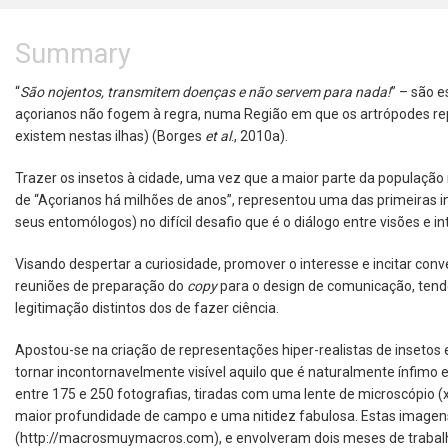
Summary
“
São nojentos, transmitem doenças e não servem para nada!
” – são 
açorianos não fogem à regra, numa Região em que os artrópodes re
existem nestas ilhas) (Borges
et al
., 2010a).
Trazer os insetos à cidade, uma vez que a maior parte da população 
de “Açorianos há milhões de anos”, representou uma das primeiras 
seus entomólogos) no difícil desafio que é o diálogo entre visões e i
Visando despertar a curiosidade, promover o interesse e incitar conve
reuniões de preparação do
copy
para o design de comunicação, tendo
legitimação distintos dos de fazer ciência.
Apostou-se na criação de representações hiper-realistas de insetos
tornar incontornavelmente visível aquilo que é naturalmente ínfim
entre 175 e 250 fotografias, tiradas com uma lente de microscópio 
maior profundidade de campo e uma nitidez fabulosa. Estas imagens
(http://macrosmuymacros.com), e envolveram dois meses de trabal