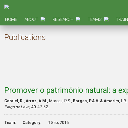
HOME
ABOUT
RESEARCH
TEAMS
TRAIN
Publications
Promover o património natural: a ex
Gabriel, R., Arroz, A.M.,
Marcos, R.S.,
Borges, P.A.V. & Amorim, I.R.
Pingo de Lava
,
40
, 47-52.
Team:
Category:
Sep, 2016