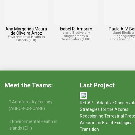
Ana Margarida Moura
Isabel R. Amorim
Paulo A. V. B
de Oliveira Arroz
Island Biodiversity,
Island Biodivers
Biogeography &
Biogeography
Environmental Health in
Conservation (IBBC)
Conservation (I
Islands (EHI)
Meet the Teams:
Last Project
Agroforestry Ecology
RECAP - Adaptive Conservat
(AGRO-FOR-CARE)
Strategies for the Azores:
Redesigning Terrestrial Prot
Environmental Health in
Areas in an Era of Ecological
Islands (EHI)
Transition