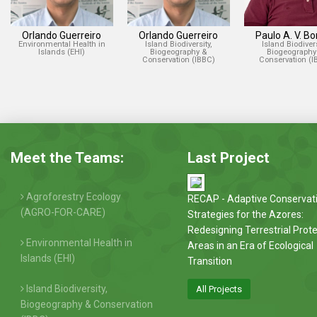
Orlando Guerreiro
Orlando Guerreiro
Paulo A. V. B
Environmental Health in
Island Biodiversity,
Island Biodivers
Islands (EHI)
Biogeography &
Biogeography
Conservation (IBBC)
Conservation (I
Meet the Teams:
Last Project
Agroforestry Ecology
RECAP - Adaptive Conservat
(AGRO-FOR-CARE)
Strategies for the Azores:
Redesigning Terrestrial Prot
Environmental Health in
Areas in an Era of Ecological
Islands (EHI)
Transition
Island Biodiversity,
All Projects
Biogeography & Conservation