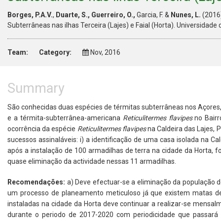
Borges, P.A.V.
,
Duarte, S., Guerreiro, O.,
Garcia, F. &
Nunes, L.
(2016)
Subterrâneas nas ilhas Terceira (Lajes) e Faial (Horta). Universidad
Team:
Category:
Nov, 2016
Summary
São conhecidas duas espécies de térmitas subterrâneas nos Açores,
e a térmita-subterrânea-americana
Reticulitermes flavipes
no Bairr
ocorrência da espécie
Reticulitermes flavipes
na Caldeira das Lajes, P
sucessos assinaláveis: i) a identificação de uma casa isolada na Ca
após a instalação de 100 armadilhas de terra na cidade da Horta, f
quase eliminação da actividade nessas 11 armadilhas.
Recomendações:
a) Deve efectuar-se a eliminação da população 
um processo de planeamento meticuloso já que existem matas de 
instaladas na cidade da Horta deve continuar a realizar-se mensa
durante o periodo de 2017-2020 com periodicidade que passará 