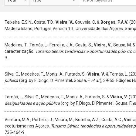
Teixeira, E.S.N., Costa, T.D.,
Vieira, V.
, Gouveia, C. &
Borges, P.A.V.
(20
Madeira Island, Portugal. Version 1.1. Universidade dos Açores. Sam
Medeiros, T., Tomás, L., Ferreira, J.A., Costa, S.,
Vieira, V.
, Sousa, M. 
caracterização.
Turismo Sénior, tendências e oportunidades pós- Cov
9.
Silva, O., Medeiros, T., Moniz, A., Furtado, S.,
Vieira, V.
& Tomás, L. (202
pública
(org. by F. Diogo, D. Pimentel, Sousa, F.
et al
.), 39-55.
Edições H
Tomás, L., Silva, O., Medeiros, T., Moniz, A., Furtado, S. &
Vieira, V.
(20
desigualdades e ação pública
(org. by F. Diogo, D. Pimentel, Sousa, F.
et
Ventura, M.A., Porteiro, J., Moura, M., Botelho, A.Z., Costa, A.C.,
Vieira
ecoturismo nos Açores.
Turismo Sénior, tendências e oportunidades 
735-464-9.