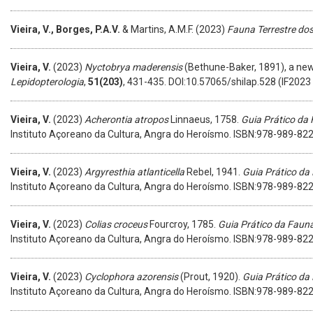
Vieira, V., Borges, P.A.V.
& Martins, A.M.F. (2023)
Fauna Terrestre do
Vieira, V.
(2023)
Nyctobrya maderensis
(Bethune-Baker, 1891), a new
Lepidopterologia
,
51(203)
, 431-435. DOI:10.57065/shilap.528 (IF2023
Vieira, V.
(2023)
Acherontia atropos
Linnaeus, 1758.
Guia Prático da
Instituto Açoreano da Cultura, Angra do Heroísmo. ISBN:978-989-82
Vieira, V.
(2023)
Argyresthia atlanticella
Rebel, 1941.
Guia Prático da
Instituto Açoreano da Cultura, Angra do Heroísmo. ISBN:978-989-82
Vieira, V.
(2023)
Colias croceus
Fourcroy, 1785.
Guia Prático da Fauna
Instituto Açoreano da Cultura, Angra do Heroísmo. ISBN:978-989-82
Vieira, V.
(2023)
Cyclophora azorensis
(Prout, 1920).
Guia Prático da
Instituto Açoreano da Cultura, Angra do Heroísmo. ISBN:978-989-82