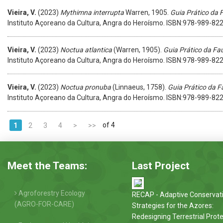
Vieira, V.
(2023)
Mythimna interrupta
Warren, 1905.
Guia Prático da 
Instituto Açoreano da Cultura, Angra do Heroísmo. ISBN:978-989-82
Vieira, V.
(2023)
Noctua atlantica
(Warren, 1905).
Guia Prático da Fa
Instituto Açoreano da Cultura, Angra do Heroísmo. ISBN:978-989-82
Vieira, V.
(2023)
Noctua pronuba
(Linnaeus, 1758).
Guia Prático da F
Instituto Açoreano da Cultura, Angra do Heroísmo. ISBN:978-989-82
of 4
1
2
3
4
>
>>
Meet the Teams:
Last Project
Agroforestry Ecology
RECAP - Adaptive Conservat
(AGRO-FOR-CARE)
Strategies for the Azores:
Redesigning Terrestrial Prot