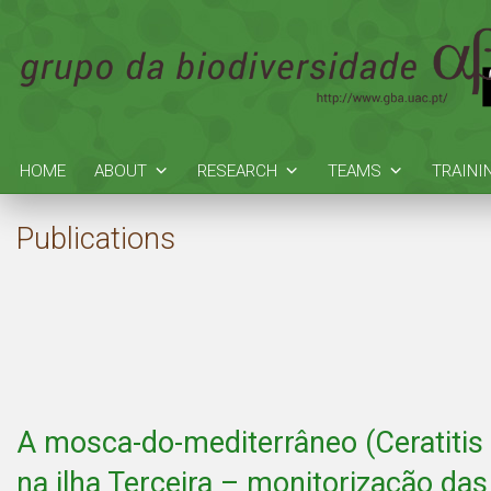
HOME
ABOUT
RESEARCH
TEAMS
TRAINI
Publications
A mosca-do-mediterrâneo (Ceratitis 
na ilha Terceira – monitorização da